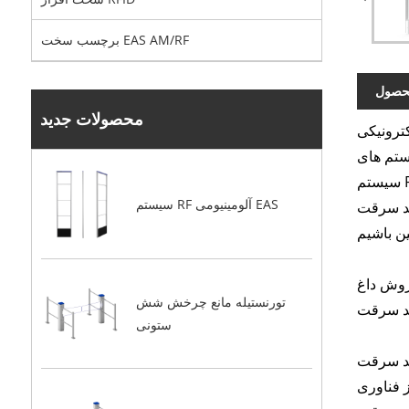
برچسب سخت EAS AM/RF
حصول
محصولات جدید
د و ما سالها در منطقه سیستم RFID در چین
 هستند - همچنین
سیستم RFID ما مکان های زیادی را در سراسر جهان پوشش می دهد. تاکنون بازخورد خوبی از مشتریان و آژانس خود داشته ایم. به خصوص
سیستم RF آلومینیومی EAS
منتظر هستیم تا شریک بلند مدت قابل اعتماد شما
AM/RFI سیستم های ضد سرقت （AR3209） از مواد ABS با کیفیت بالا ساخته شده است ، شکل مربوط به زیبایی
تورنستیله مانع چرخش شش
ستونی
و جامع تری برسند. به عنوان مثال در زمینه خرده
ستفاده کرد ، در حالی که فناوری AM می تواند