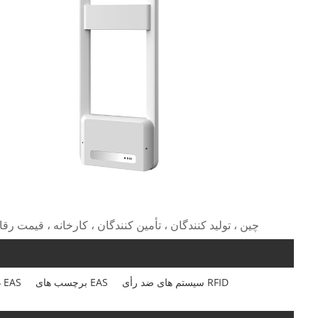
تگ های داغ: سیستم های ضد سرقت AM/RFID ، چین ، تولید کنندگان ، تأمین کنندگان ، کارخ
سیستم های ضد رأی RFID
برچسب های EAS
غیرفعال کننده EAS