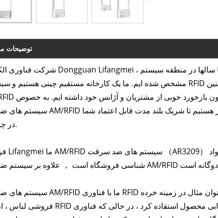
توضیحات م
شرکت فناوری الکترونیکی Dongguan Lifangmei ، آموزشی ویبولیتین در سال 2010 تأسیس ش
مشخص شده ایم. ما یک کارخانه مستقیم چینی هستیم و سیستم های RFID ما دارای یک مزیت قیمت رقابتی با تشخیص عالی
سیستم های ضد سرقت AM/RFID آخرین محصولات جدید با فروش داغ ما است-ما مشتاقانه 
در چین باشیم.
فروش داغ Lifangmei ما D
سیستم های ضد سرقت AM/RFID ما با فناوری RFID می توانند به مدیریت تصفیه شده تر 
فروشی لباس ، از فناوری RFID می توان برای مدیریت سریع و دقیق موجودی و ردیابی محصول ا