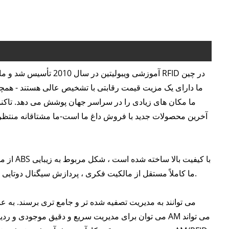
شناسی فروشگاه است ， علاوه بر سیستم ضد سرقت AM/RFID ما کاملاً مستقل از مالکیت فکری ، پردازش سیگنال دوتایی دوگانه است.