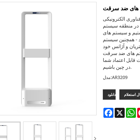
ی Dongguan Lifangmei ، آموزشی ویبولیتین در سال
م RFID در چین مشخص شده ایم. ما
RFID ما دارای یک مزیت قیمت
RF ما مکان های زیادی را در
یان و آژانس خود
AM/R آخرین محصولات جدید با
 قابل اعتماد شما
در چین باشیم.
مدل:AR3209
ل استعلام
Facebook
X
W