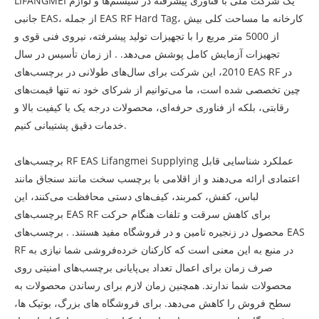
LIFANGMEI یک شرکت ملی با فناوری پیشرفته در سیستم‌ها و لوازم
جانبی EAS، از جمله EAS RF Hard Tag، کارخانه ما مساحت کلی بیش
از 5000 متر مربع را با تجهیزات تولید پیشرفته، نیروی فنی قوی و
تجهیزات آزمایش کامل پوشش می‌دهد. . از زمان تأسیس در سال
2010، این شرکت برای سال‌های طولانی در برچسب‌های EAS RF در
چین تخصصی شده است، ما می‌توانیم از شرکای خود نه تنها قیمت‌های
رقابتی، بلکه از فناوری حرفه‌ای، محصولات درجه یک با کیفیت بالا و
خدمات دقیق پشتیبانی کنیم.
برچسب‌های RF EAS Lifangmei Supplying عملکرد شناسایی قابل
اعتمادی ارائه می‌دهند و از اقلامی با برچسب سخت مانند سنجاق مانند
لباس، کفش، کمربند، کیف‌های دستی محافظت می‌کنند، این
برچسب‌های EAS RF برای کاهش سرقت و تلفات هنگام حرکت
محصول در زنجیره تامین و در فروشگاه مفید هستند. . برچسب‌های EAS
RF در منبع به این معنی است که کارکنان خرده‌فروشی شما نیازی به
صرف زمان برای اعمال تعداد بی‌پایانی برچسب‌های امنیتی روی
محصولات شما ندارند. همچنین زمان لازم برای رساندن محصولات به
سطح فروش را کاهش می‌دهد. برای فروشگاه های بزرگ، بوتیک ها،