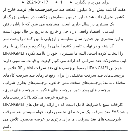
برای من پیام بگذارید
●
1
●
2024-01-17
●
هفته گذشته بیش از 5 میلیون قطعه ضد سرقت
برچسب های نرم
به خارج از
کشور تحویل داده شدند. این دومین سفارش بازگشت در مقیاس بزرگ از
یک مشتری در سال جاری است. مشاهده می شود که با پایان یافتن
اپیدمی، اقتصاد واقعی در داخل و خارج به تدریج در حال بهبود است
و این مشتری نیز چندین سال مقایسه و ارزیابی تامین کننده را پشت سر
گذاشته و در نهایت تامین کننده اصلی را رها کرده و همکاری با برند
LIFANGMEI را انتخاب کرده است. البته ما مشتریان خود را ناامید نکرده
ایم. محصولات ضد سرقتی که ارائه می کنیم کیفیت و قیمت مناسبی دارند.
LIFANGMEI همچنین
علاوه بر RF و AM معمولی
برچسب های ضد سرقت
برچسب‌های ضد سرقت مختلفی را برای رفع نیازهای ضد سرقت کالاهای
مختلف مانند: برچسب‌های سخت مس خالص، برچسب‌های بطری شراب،
برچسب‌های پودر شیر، برچسب‌های عنکبوت، برچسب‌های نوری،
برچسب‌های SPL و غیره عرضه می‌کند.
LIFANGMEI کارخانه منبع با شرایط کامل است که در ارائه راه حل های
ضد سرقت یک مرحله ای تخصص دارد. خواه سیستم ضد سرقت EAS باشد
یا
برچسب های ضد سرقت
، ما برای برتری در عرضه محصول تلاش می
کنیم.