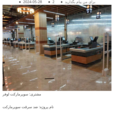
برای من پیام بگذارید
●
2
●
2024-05-28
●
مشتری: سوپرمارکت لوفر
نام پروژه: ضد سرقت سوپرمارکت