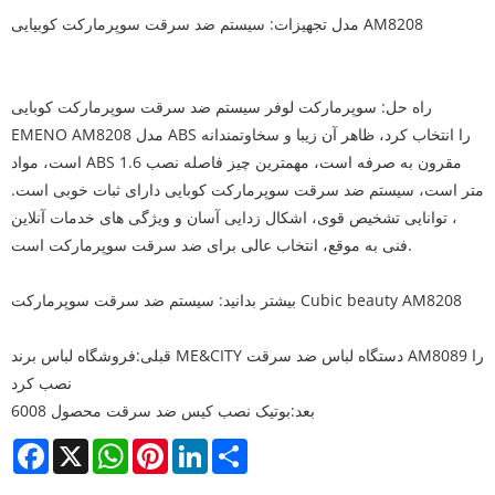
مدل تجهیزات: سیستم ضد سرقت سوپرمارکت کوبیایی AM8208
راه حل: سوپرمارکت لوفر سیستم ضد سرقت سوپرمارکت کوبایی
EMENO AM8208 مدل ABS را انتخاب کرد، ظاهر آن زیبا و سخاوتمندانه
است، مواد ABS مقرون به صرفه است، مهمترین چیز فاصله نصب 1.6
متر است، سیستم ضد سرقت سوپرمارکت کوبایی دارای ثبات خوبی است.
، توانایی تشخیص قوی، اشکال زدایی آسان و ویژگی های خدمات آنلاین
فنی به موقع، انتخاب عالی برای ضد سرقت سوپرمارکت است.
بیشتر بدانید: سیستم ضد سرقت سوپرمارکت Cubic beauty AM8208
قبلی:
فروشگاه لباس برند ME&CITY دستگاه لباس ضد سرقت AM8089 را
نصب کرد
بعد:
بوتیک نصب کیس ضد سرقت محصول 6008
Facebook
X
WhatsApp
Pinterest
LinkedIn
Share