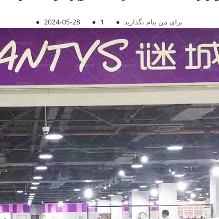
برای من پیام بگذارید
●
1
●
2024-05-28
●