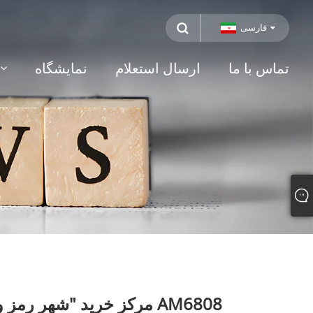
فارسی
تماس با ما
ارسال استعلام
نمایشگاه
مرکز خرید "شهر رمز و راز" نصب مکعب زیبایی سوپرمارکت اکریلیک آکوستیک ضد سرقت مغناطیسی AM6808