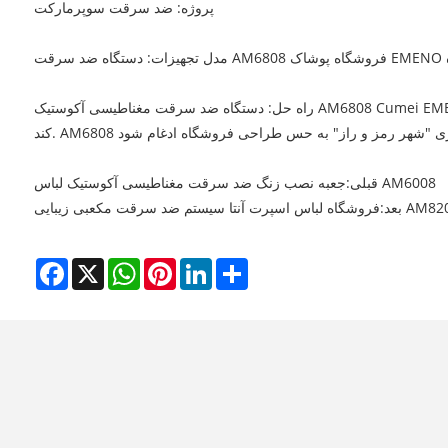
پروژه: ضد سرقت سوپرمارکت
راه حل: دستگاه ضد سرقت مغناطیسی آکوستیک AM6808 Cumei EMENO از فناوری پیشرفته DSP، با عملکرد خودآزمایی کامل دیجیتال، سازگاری محیطی قوی، حساسیت بالا، پاسخ سریع و هشدار دقیق تر استفاده می
جعبه نصب زنگ ضد سرقت مغناطیسی آکوستیک لباس AM6008
قبلی:
بعد:
Facebook
X
WhatsApp
Pinterest
LinkedIn
Share