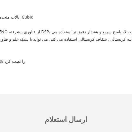
مدل تجهیزات: دستگاه ضد سرقت AM6808 فروشگاه پوشاک EMENO ایالات متحده Cubic
فروشگاه لباس اسپرت آنتا سیستم ضد سرقت مکعبی زیبایی AM8208 را نصب کرد
ارسال استعلام