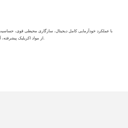
کند. AM6808 از مواد اکریلیک پیشرفته، آینه کریستالی، شفاف کریستالی استفاده می کند، می تواند با سبک علم و فناوری "شهر رمز و راز" به حس طراحی فروشگاه ادغام شود.