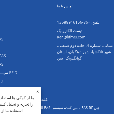
تماس با ما
تلفن: +86-13688916156
پست الکترونیک:
چ
Ken@lifmei.com
برچسب 
نشانی: شماره 4، جاده دوم صنعتی،
، شهر تانگشیا، شهر دونگوان، استان
غیرفعال کننده
گوانگدونگ، چین
برچسب 
سیستم های ضد رأی RFID
سخت ا
X
ما از کوکی ها استفاد
حق چاپ © 2023 Dongguan Lifangmei Electronic Technology Co., Ltd. کلیه حقوق محفوظ است.
را تجزیه و تحلیل کنی
تولید کننده سیستم EAS چین، سیستم EAS AM، کارخانه تورنستیله مانع چرخش، سیستم AM آلومینیوم EAS، تامین کننده سیستم EAS RF چین
استفاده ما از