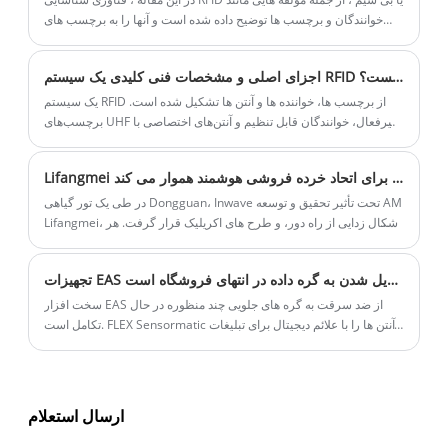
90dB+ و چراغ چشمک زن قرمز را ایجاد
خوانندگان و برچسب ها توضیح داده شده است و آنها را به برچسب های
فعال/منفعل از جمله برچسب های هوشمند طبقه بندی می کند و ذخیره
می‌کنند. حفاظت دو یا سه گانه برای کالاهای با
سازی داده ها و ویژگی های خواندن آنها را توضیح می دهد.
ارزش شما. از ویژگی های این گوشی می توان
اجزای اصلی و مشخصات فنی کلیدی یک سیستم RFID چیست؟
به طراحی عالی، سیم پیچی کابل 5s فوق العاده
یک سیستم RFID از برچسب ها، خواننده ها و آنتن ها تشکیل شده است.
سریع، محفظه مقاوم در برابر ضربه 1 دقیقه ای،
برچسب‌های UHF غیرفعال، خوانندگان قابل تنظیم و آنتن‌های اختصاصی با
مصرف برق کم و احتمال بسیار کم خود قفل
مشخصات واضح، ردیابی موجودی کارآمد را برای خرده‌فروشی و تدارکات
ممکن می‌سازند.
شدن اشاره کرد. سه مدل موجود: SWC، SWB،
Lifangmei فناوری هسته ای را به نمایش می گذارد که راه را برای اتحاد خرده فروشی هوشمند هموار می کند.
SWA.
در طی یک تور گیاهی Dongguan، Inwave تحت تأثیر تحقیق و توسعه AM
Lifangmei، اشکال زدایی از راه دور، و طرح های اکریلیک قرار گرفت. هر
دو شاهد هم افزایی قوی بودند و با بررسی OEM، راه حل های هوشمند و
توسعه مشترک موافقت کردند. آنها به آزمایش نمونه و مذاکرات چارچوبی
تجهیزات EAS در حال تبدیل شدن به گره داده در انتهای فروشگاه است.
برای اتحاد فناوری خرده فروشی ادامه خواهند داد.
سخت افزار EAS از ضد سرقت به گره های جلویی چند منظوره در حال
تکامل است. FLEX Sensormatic آنتن ها را با علائم دیجیتال برای تبلیغات
ترکیب می کند. صندوق بازرسی SFERO RFID موارد را می خواند و
برچسب ها را در یک مرحله غیرفعال می کند. Lifangmei بر روی آنتن‌ها،
مادربردها و برچسب‌های قابل اعتماد تمرکز می‌کند و سخت‌افزار پایداری را
ارائه می‌کند که یکپارچه‌سازان سیستم برای ساخت راه‌حل‌های
ارسال استعلام
خرده‌فروشی هوشمندتر به آن نیاز دارند.