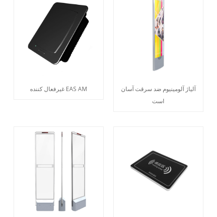
آلیاژ آلومینیوم ضد سرقت آسان
غیرفعال کننده EAS AM
است