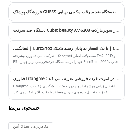
Self-Alarming EAS with Lanyard دارای
فروشگاه پوشاک GUESS دستگاه ضد سرقت مکعبی زیبایی AM6811 را نصب کرد
قدرت ساکن ≤4μA، جریان هشدار ≤20mA،
نیروی کشش ≥350N، نیروی فشار ≥600N
است. برچسب EAS خود هشدار دهنده با طناب
دستگاه ضد سرقت Cubic beauty AM6208 نصب شده در سوپرمارکت
50 عدد در جعبه، 500 عدد در کارتن عرضه می
شود. به LIFANGMEI برای برچسب EAS خود
لیفانگمی | EuroShop 2026 با یک انفجار به پایان رسید | Cubicme emeno در صحنه جهانی خرده فروشی می درخشد
هشدار دهنده با Lanyard اعتماد کنید.
شرکت ملی فناوری پیشرفته Lifangmei محصولات اصلی EAS، RFID و
ESL خود را در نمایشگاه خرده‌فروشی برتر جهان EuroShop 2026، جذب
مشتریان جهانی، کسب شهرت گسترده صنعت، تقویت مشارکت‌ها و
پیشبرد استراتژی خرده‌فروشی هوشمند جهانی خود به نمایش گذاشت.
فناوری Lifangmei: فراتر از پیشگیری از ضرر، "هوش از راه دور + تجزیه و تحلیل داده ها" ارزش جدیدی را در امنیت خرده فروشی تعریف می کند
Lifangmei پیشگیری از تلفات EAS، اشکال زدایی هوشمند از راه دور و
تجزیه و تحلیل داده های جریان مسافر با دقت بالا را ادغام می کند.
مجموعه‌های امنیتی کامل خرده‌فروشی را تامین می‌کند، هزینه‌های عملیاتی
را کاهش می‌دهد و خرده‌فروشان جهانی را با مدیریت هوشمند همه جانبه
جستجوی مرتبط
توانمند می‌سازد.
آنتن Rf Eas 8.2 مگاهرتز