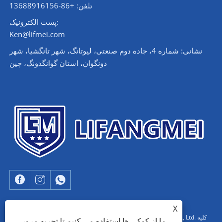
تلفن: +86-13688916156
پست الکترونیک:
Ken@lifmei.com
نشانی: شماره 4، جاده دوم صنعتی، لیوتانگ، شهر تانگشیا، شهر
دونگوان، استان گوانگدونگ، چین
X
حق چاپ © 2023 Dongguan Lifangmei Electronic Technology Co., Ltd. کلیه
ما از کوکی ها استفاده می کنیم تا تجربه مرور