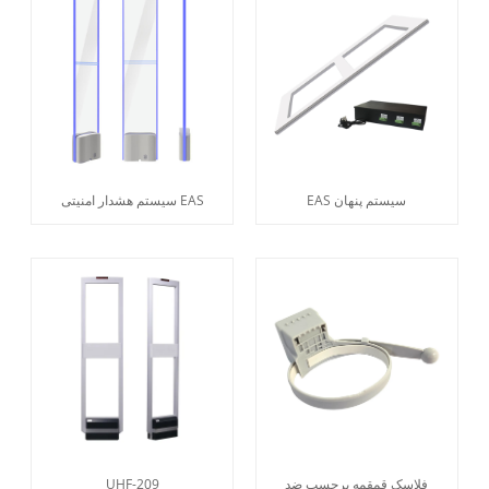
EAS سیستم پنهان
سیستم هشدار امنیتی EAS
فلاسک قمقمه برچسب ضد
UHF-209