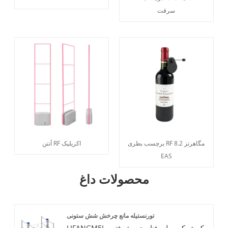
سرقت
برچسب بطری RF 8.2 مگاهرتز
آنتن RF اکریلیک
EAS
محصولات داغ
تورنستیله مانع چرخش شش ستونی
LIFANGMEI یک شرکت ملی فناوری پیشرفته و